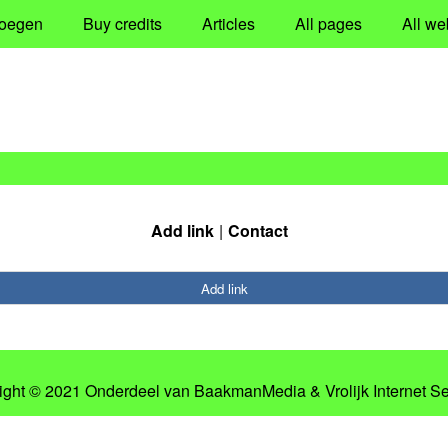
oegen
Buy credits
Articles
All pages
All we
Add link
Contact
Add link
ight © 2021 Onderdeel van
BaakmanMedia
&
Vrolijk Internet S