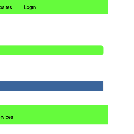
bsites
Login
ervices